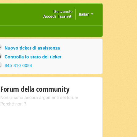
Benvenuto
Italian
Accedi
Iscriviti
Nuovo ticket di assistenza
Controlla lo stato dei ticket
845-810-0084
Forum della community
Non ci sono ancora argomenti del forum
Perché non ?